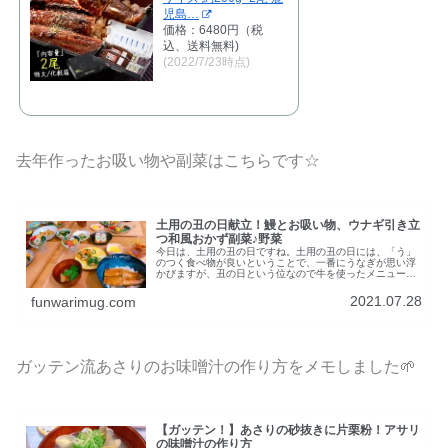
児島…
価格：6480円（税
込、送料無料)
(2022/7/23時点)
去年作ったお吸い物や副菜はこちらです☆
土用の丑の日献立！鰻とお吸い物、ウナギ引き立
つ和風おかず副菜♪野菜
今日は、土用の丑の日ですね。土用の丑の日には、「う」
のつく食べ物が良いということで、一番にうなぎが思い浮
かびますが、丑の日という位なので牛を使ったメニューも
良いですね♪その他には、瓜、梅干し、うどん。体調に合わ
せて選びたいですね。今年は、定...
2021.07.28
funwarimug.com
ガッテン流あさりのお味噌汁の作り方をメモしました🌱
【ガッテン！】あさりの砂抜きに片栗粉！アサリ
の味噌汁の作り方