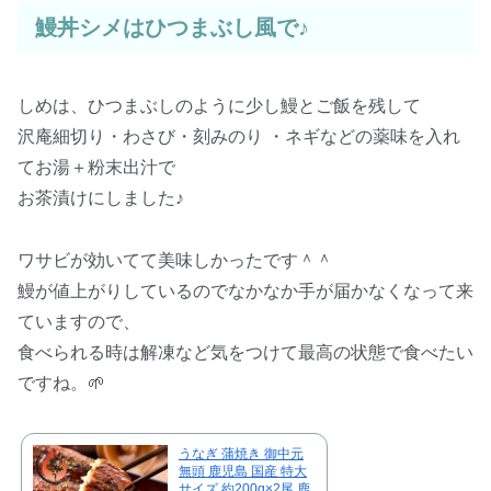
鰻丼シメはひつまぶし風で♪
しめは、ひつまぶしのように少し鰻とご飯を残して
沢庵細切り・わさび・刻みのり ・ネギなどの薬味を入れ
てお湯＋粉末出汁で
お茶漬けにしました♪
ワサビが効いてて美味しかったです＾＾
鰻が値上がりしているのでなかなか手が届かなくなって来
ていますので、
食べられる時は解凍など気をつけて最高の状態で食べたい
ですね。🌱
うなぎ 蒲焼き 御中元
無頭 鹿児島 国産 特大
サイズ 約200g×2尾 鹿