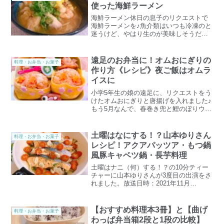
使った海鮮ラーメン
海鮮ラーメン休日の息子のリクエストで
海鮮ラーメンを♪魚介類はいつも冷凍のと
迷うけど、やはり生のが美味しそうだ
し、以前ユラが冷凍物がまずいと食べな
かったことがあったので美味しいのもあ
るはずだけど、失敗したらと思うと買う
遠足のお弁当に！オムおにぎりの
料理・お弁当・お菓子
勇気が出ないのでこちらを...
作り方《レシピ》夜ご飯はオムラ
イスに
小学5年生の娘の遠足に、リクエストをう
けたオムおにぎりと唐揚げを入れました♪
もう5月なんで、春巻き兜と鯉のぼりウィ
ンナーも♡完成のお弁当のイメージイラ
ストはこんな感じでした！出来上がりは
こんな感じです＾＾最近気候が暑いの
土曜はなにする！？山本ゆりさん
料理・お弁当・お菓子
で、外でも食べられる...
レシピ！アクアパッツア・もつ鍋
風豚キャベツ鍋・長芋料理
土曜はナニ（何）する！？の10分ティー
チャーに山本ゆりさんが3度目の出演をさ
れました。放送日時：2021年11月
6（土）8時30分〜フライパン一つで完結
する10分以内にできる超簡単レシピを公
開されましたので作り方をメモしてご紹
【おすすめ料理本3冊】と【曲げ
料理・お弁当・お菓子
介します♪ 長...
わっぱ弁当箱2段と1段の比較】