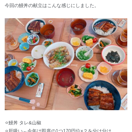
今回の鰻丼の献立はこんな感じにしました。
⚪︎鰻丼 タレ&山椒
⚪︎肝吸い←今年は即席の1つ170円位×２を分け分け