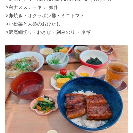
⚪︎白ナスステーキ ← 娘作
⚪︎卵焼き・オクラポン酢・ミニトマト
⚪︎小松菜と人参のおひたし
⚪︎沢庵細切り・わさび・刻みのり ・ネギ