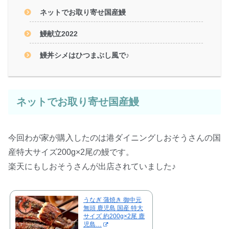
ネットでお取り寄せ国産鰻
鰻献立2022
鰻丼シメはひつまぶし風で♪
ネットでお取り寄せ国産鰻
今回わが家が購入したのは港ダイニングしおそうさんの国
産特大サイズ200g×2尾の鰻です。
楽天にもしおそうさんが出店されていました♪
うなぎ 蒲焼き 御中元
無頭 鹿児島 国産 特大
サイズ 約200g×2尾 鹿
児島…