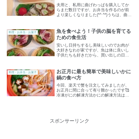
夫用と、私用に曲げわっぱを購入してか
らまだ数日ですが、お弁当を作るのが前
より楽しくなりました(*^ ^*)うちは、曲げ
わっぱ弁当の2段と1段を購入しましたの
で、購入を考えてる方は、写真を見てい
ただければ違いの比較ができると思いま
魚を食べよう！子供の脳を育てる
料理・お弁当・お菓子
す。私がお世...
ための食生活
安いし日持ちするし美味しいのでお肉が
大好きなわが家ですが、魚は体に良いし
子供たちも好きだから、買い出しの日に
刺身や切り身を購入したり、少なくても
週に２、３回は魚をメインに食べていま
す。ちりめんじゃこやツナ缶、イワシ
お正月に最も簡単で美味しいかに
料理・お弁当・お菓子
缶、煮干しなども含めると日...
鍋の食べ方
今回、楽天で蟹を注文してみましたが、
お正月に間に合って有り難かったです🥰
冷凍がにの解凍方法かにの解凍方法は、
食べる４〜５時間前に冷蔵庫で解凍する
という方法もあったけど２時間前くらい
に出したので、リビングに置いておきま
した。それでも、まだ氷が...
スポンサーリンク