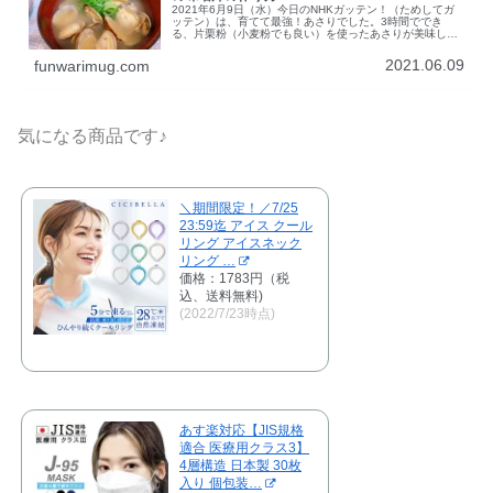
2021年6月9日（水）今日のNHKガッテン！（ためしてガ
ッテン）は、育てて最強！あさりでした。3時間ででき
る、片栗粉（小麦粉でも良い）を使ったあさりが美味しく
なる砂抜き方法と、あさりの味噌汁のレシピを記録して、
実際に作ってみました。献立も...
2021.06.09
funwarimug.com
気になる商品です♪
＼期間限定！／7/25
23:59迄 アイス クール
リング アイスネック
リング …
価格：1783円（税
込、送料無料)
(2022/7/23時点)
あす楽対応【JIS規格
適合 医療用クラス3】
4層構造 日本製 30枚
入り 個包装…