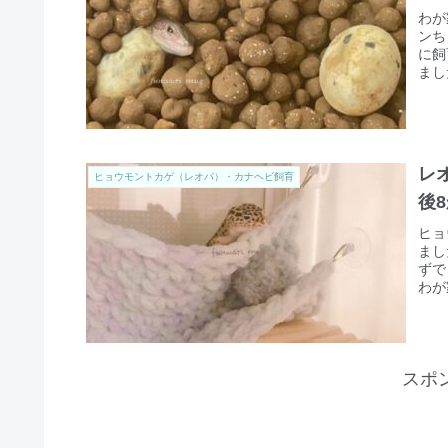
わが
ンち
に飼
まし
レ
ヒョウモントカゲ（レオパ）・カナヘビ飼育
後
ヒョ
まし
ずで
わが
スポ