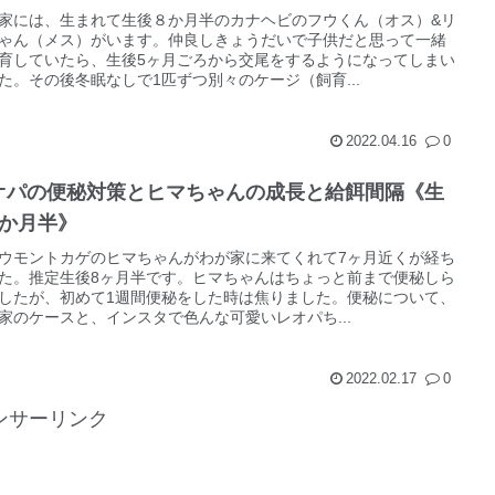
家には、生まれて生後８か月半のカナヘビのフウくん（オス）&リ
ゃん（メス）がいます。仲良しきょうだいで子供だと思って一緒
育していたら、生後5ヶ月ごろから交尾をするようになってしまい
た。その後冬眠なしで1匹ずつ別々のケージ（飼育...
2022.04.16
0
オパの便秘対策とヒマちゃんの成長と給餌間隔《生
8か月半》
ウモントカゲのヒマちゃんがわが家に来てくれて7ヶ月近くが経ち
た。推定生後8ヶ月半です。ヒマちゃんはちょっと前まで便秘しら
したが、初めて1週間便秘をした時は焦りました。便秘について、
家のケースと、インスタで色んな可愛いレオパち...
2022.02.17
0
ンサーリンク