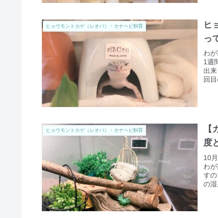
ヒ
ヒョウモントカゲ（レオパ）・カナヘビ飼育
っ
わが
1週
出来
回目
【
ヒョウモントカゲ（レオパ）・カナヘビ飼育
度
10
わが
すの
の湿