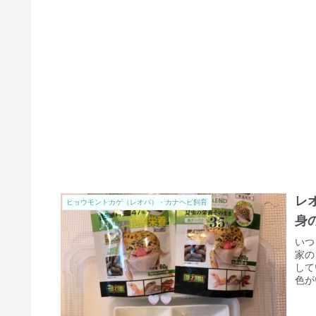
レ
ヒョウモントカゲ（レオパ）・カナヘビ飼育
身
いつ
家の
して
色が