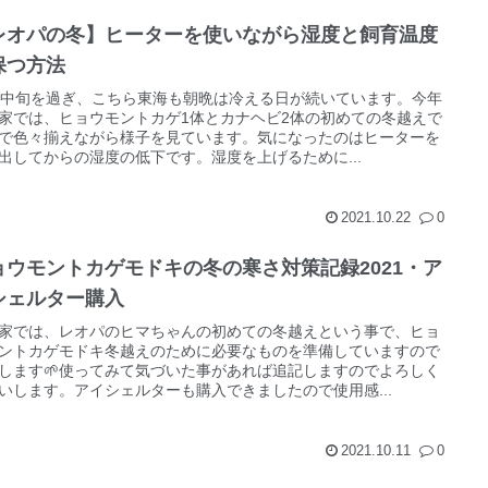
レオパの冬】ヒーターを使いながら湿度と飼育温度
保つ方法
月中旬を過ぎ、こちら東海も朝晩は冷える日が続いています。今年
家では、ヒョウモントカゲ1体とカナヘビ2体の初めての冬越えで
で色々揃えながら様子を見ています。気になったのはヒーターを
出してからの湿度の低下です。湿度を上げるために...
2021.10.22
0
ョウモントカゲモドキの冬の寒さ対策記録2021・ア
シェルター購入
家では、レオパのヒマちゃんの初めての冬越えという事で、ヒョ
ントカゲモドキ冬越えのために必要なものを準備していますので
します🌱使ってみて気づいた事があれば追記しますのでよろしく
いします。アイシェルターも購入できましたので使用感...
2021.10.11
0