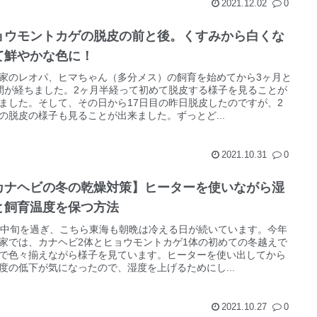
2021.12.02
0
ョウモントカゲの脱皮の前と後。くすみから白くな
て鮮やかな色に！
家のレオパ、ヒマちゃん（多分メス）の飼育を始めてから3ヶ月と
間が経ちました。2ヶ月半経って初めて脱皮する様子を見ることが
ました。そして、その日から17日目の昨日脱皮したのですが、2
の脱皮の様子も見ることが出来ました。ずっとど...
2021.10.31
0
カナヘビの冬の乾燥対策】ヒーターを使いながら湿
と飼育温度を保つ方法
月中旬を過ぎ、こちら東海も朝晩は冷える日が続いています。今年
家では、カナヘビ2体とヒョウモントカゲ1体の初めての冬越えで
で色々揃えながら様子を見ています。ヒーターを使い出してから
度の低下が気になったので、湿度を上げるためにし...
2021.10.27
0