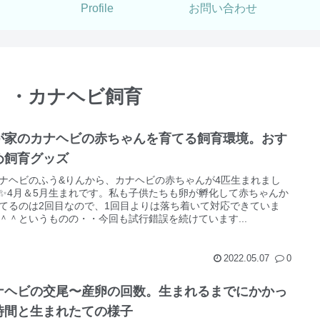
Profile
お問い合わせ
）・カナヘビ飼育
が家のカナヘビの赤ちゃんを育てる飼育環境。おす
め飼育グッズ
ナヘビのふう&りんから、カナヘビの赤ちゃんが4匹生まれまし
✨4月＆5月生まれです。私も子供たちも卵が孵化して赤ちゃんか
てるのは2回目なので、1回目よりは落ち着いて対応できていま
＾＾というものの・・今回も試行錯誤を続けています...
2022.05.07
0
ナヘビの交尾〜産卵の回数。生まれるまでにかかっ
時間と生まれたての様子