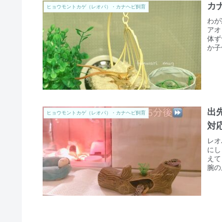
カ
ヒョウモントカゲ（レオパ）・カナヘビ飼育
わが
アオ
体ず
か子
出
ヒョウモントカゲ（レオパ）・カナヘビ飼育
対
レオ
にし
えて
腕の