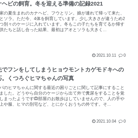
ナヘビの飼育。冬を迎える準備の記録2021
家の夏生まれのカナヘビ、フウとリン。娘が連れて帰って来た、
とソラ。ただ今、4体を飼育しています。少し大きさが違うため2
つ別々のケージに入れています。冬もこの子たちを育てるか帰す
供たちと話し合った結果、最初はアオとソラも大きく...
2021.10.11
0
先でフンをしてしまうヒョウモントカゲモドキへの
応。くつろぐヒマちゃんの写真
パのヒマちゃんに関する最近の困りごとに関して記事にすること
ました。どうやら自分のケージから出て外で糞尿をすることを覚
しまったようです🙉部屋のお散歩はしていませんので、人の手や
上や服、ヒマの別宅など、とにかくおうちの外です。そ...
2021.10.04
0