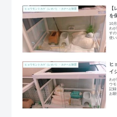
【
ヒョウモントカゲ（レオパ）・カナヘビ飼育
を
10
わが
すの
使い
ヒ
ヒョウモントカゲ（レオパ）・カナヘビ飼育
イ
わが
ウモ
記録
お願