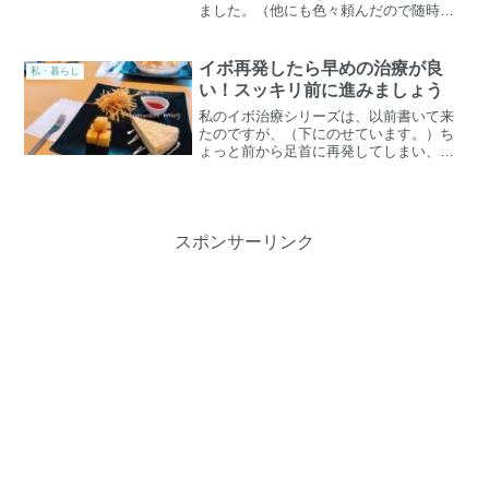
ました。（他にも色々頼んだので随時更
新します♪）刺繍 初心者の私が、付属の
用紙を見ただけでは分かりにくかった所
を調べながら基本のレッスンクロスの２
イボ再発したら早めの治療が良
私・暮らし
列目まで終わりました...
い！スッキリ前に進みましょう
私のイボ治療シリーズは、以前書いて来
たのですが、（下にのせています。）ち
ょっと前から足首に再発してしまい、残
念に思っていました。ウィルス性イボに
ついては、こちらのクリニックさんの説
明が分かりやすかったので特に通ってる
場所とかそういう訳ではあ...
スポンサーリンク