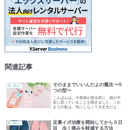
関連記事
そのままでいいんだよの魔法 〜5
私・暮らし
つの型〜
こんばんは。今夜娘が寝る前に、娘が不
安に思っていることを聞きました。これ
までの私は、気にしなくて大丈夫だよと
言ってたと思うけど、ずっと聴いてたら
気にしすぎだって！大丈夫だってばとど
こかイライラしていたかもしれません。
足裏イボ治療を開始してから５日
私・暮らし
でも、今日は抱きしめたま...
目 歩く痛みを軽減する方法