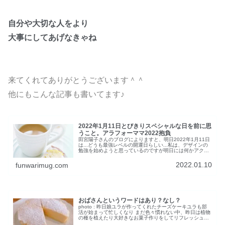
自分や大切な人をより
大事にしてあげなきゃね
来てくれてありがとうございます＾＾
他にもこんな記事も書いてます♪
2022年1月11日とびきりスペシャルな日を前に思
うこと。アラフォーママ2022抱負
田宮陽子さんのブログによりますと、明日2022年1月11日
は...どうも最強レベルの開運日らしい...私は、デザインの
勉強を始めようと思っているのですが明日には何かアクシ
ョンを起こしたいと思い、資料請求しておいたものを見た
り、色々調べたりし...
2022.01.10
funwarimug.com
おばさんというワードはあり？なし？
photo : 昨日娘ユラが作ってくれたチーズケーキユラも部
活が始まって忙しくなり まだ色々慣れない中、昨日は植物
の種を植えたり大好きなお菓子作りをしてリフレッシュで
きたようです d(⌒ー⌒) いつもは朝テレビを付けないんだ