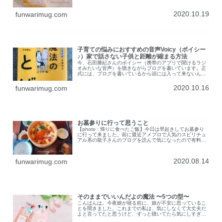
けど今朝たまたま...
2020.10.19
funwarimug.com
子育ての悩みにおすすめの音声Voicy（ボイシー
♪）家で話さない子供と距離が縮まる方法
今、石田勝紀さんのボイシー（携帯のアプリで聞けるラジ
オみたいな音声）を聴きながらブログを書いています。正
式には、ブログを書いているから頭には入って来ないんで
すが、ラジオをBGMにブログを書きたくなったので時間が
あるときに、ゆっくり聞こうと思...
2020.10.16
funwarimug.com
お墓参りに行って思うこと
【photo : 帰りに食べたご飯】今日は早起きしてお墓参り
に行って来ました。前に最近アメブロで人気のスピリチュ
アル系の龍子さんのブログを読んで気になったので有料の
記事も全部読んでみました。(一記事888円)お墓のことなど
知りたくて、一つの...
2020.08.14
funwarimug.com
そのままでいいんだよの魔法 〜5つの型〜
こんばんは。今夜娘が寝る前に、娘が不安に思っているこ
とを聞きました。これまでの私は、気にしなくて大丈夫だ
よと言ってたと思うけど、ずっと聴いてたら気にしすぎだ
って！大丈夫だってばとどこかイライラしていたかもしれ