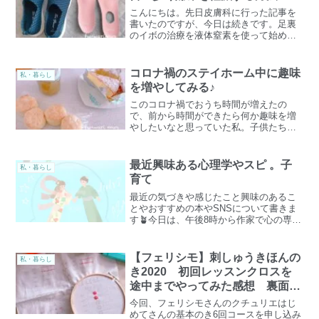
こんにちは。先日皮膚科に行った記事を
書いたのですが、今日は続きです。足裏
のイボの治療を液体窒素を使って始めま
した。その経過や痛み、私が夫の協力の
もと見つけた対策などについても書いて
いきます。さて、イボを焼いてから今日
コロナ禍のステイホーム中に趣味
私・暮らし
で５日目です。前に、同じ...
を増やしてみる♪
このコロナ禍でおうち時間が増えたの
で、前から時間ができたら何か趣味を増
やしたいなと思っていた私。子供たちが
関心を持っていることや、これを与える
と伸びるなってのは良く分かってて本屋
に行っても目に留まるのは子供のものば
最近興味ある心理学やスピ 。子
私・暮らし
かり。なのに、自分の事とな...
育て
最近の気づきや感じたこと興味のあるこ
とやおすすめの本やSNSについて書きま
す🪴今日は、午後8時から作家で心の専門
家の野口嘉則さんのクラブハウスを聴き
ました。✨3週目だったかな？ゲストの方
と対談しながら話されていました。野口
【フェリシモ】刺しゅうきほんの
私・暮らし
さんは、ボイシーや...
き2020 初回レッスンクロスを
途中までやってみた感想 裏面画
像あり♪
今回、フェリシモさんのクチュリエはじ
めてさんの基本のき6回コースを申し込み