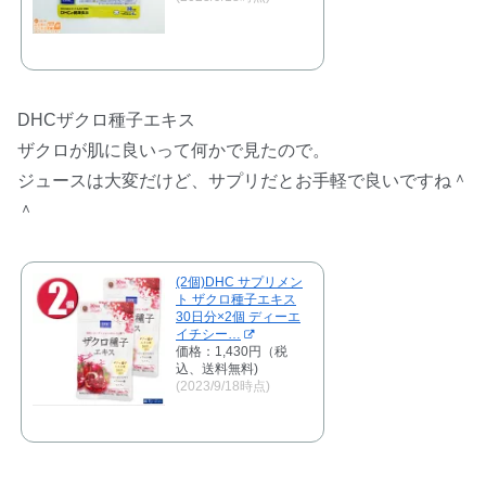
DHCザクロ種子エキス
ザクロが肌に良いって何かで見たので。
ジュースは大変だけど、サプリだとお手軽で良いですね＾
＾
(2個)DHC サプリメン
ト ザクロ種子エキス
30日分×2個 ディーエ
イチシー…
価格：1,430円（税
込、送料無料)
(2023/9/18時点)