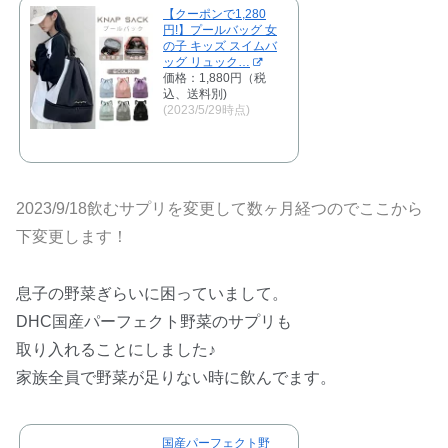
【クーポンで1,280
円!】プールバッグ 女
の子 キッズ スイムバ
ッグ リュック…
価格：1,880円（税
込、送料別)
(2023/5/29時点)
2023/9/18飲むサプリを変更して数ヶ月経つのでここから
下変更します！
息子の野菜ぎらいに困っていまして。
DHC国産パーフェクト野菜のサプリも
取り入れることにしました♪
家族全員で野菜が足りない時に飲んでます。
国産パーフェクト野