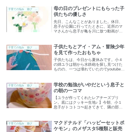
宅用鉄棒を使ったことで娘は腕の力が付
き、安定して逆上がりができるようにな
母の日のプレゼントにもらった子
子育ての悩み 遊び 子供手帳 勉強
り息子は家で初めて逆上が...
供たちの優しさ
先日、こんなことがありました。休日、
息子が公園に行ってたときに、近所のマ
マさんから息子が亀を川に放つ動画が送
られて来たのです。特にメッセージは添
えられておらず。浅い川ですが、上から
見てもらってたみたいだし、手を洗うよ
子供たちとアイ・アム・冒険少年
子育ての悩み 遊び 子供手帳 勉強
うに言ってくれた音声など...
を見て作ったおもちゃ
子供たちは、今日から夏休みです。小４
の姉ユラは朝から水鉄砲を探し見つけた
ものの、一つは壊れていたのでyoutubeを
見ながら自分で作っていました。ペット
ボトルに穴をあけて、口で曲げ口が付い
てるストローを吹いたらもう一つのスト
学校の勉強がいやだという息子と
子育ての悩み 遊び 子供手帳 勉強
ローから水が出る...
の朝の一コマ
【ユラが作ってくれたレアチーズプリ
ン。底にはクッキー生地♪ 】今朝、小１
息子がトコトコ〜起きてきて、隣の部屋
の私の布団に入って来ました。色々話し
てるコタ。パパは起こしても寝てるその
うち学校の話になりました。コタ：土日
マクドナルド「ハッピーセットポ
子育ての悩み 遊び 子供手帳 勉強
は少しも勉強しなくて良い...
ケモン」のメザスタ5種類と販売