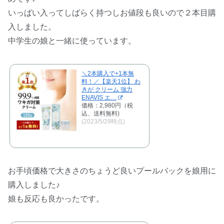
いっぱい入ってしばらく持つしお値段も良いので２本目購
入しました。
中学生の娘と一緒に使っています。
＼2本購入で+1本無
料！／【楽天1位】 わ
きが クリーム 強力
ENAVIS エ…
価格：2,980円（税
込、送料無料)
(2023/5/29時点)
お手頃価格で大きさのちょうど良いプールバックを娘用に
購入しました♪
娘も反応も良かったです。