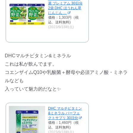
菜 プレミアム 30日分
2袋 DHC ほうれん草
にんじん …
価格：1,303円（税
込、送料無料)
(2023/9/18時点)
DHCマルチビタミン&ミネラル
これは私が飲んでます。
コエンザイムQ10や乳酸菌＋酵母や必須アミノ酸・ミネラ
ルなども
入っていて魅力的だなと✨
DHC マルチビタミン
&ミネラル パーフェ
クトサプリ 30日分
価格：1,460円（税
込、送料無料)
(2023/9/18時点)