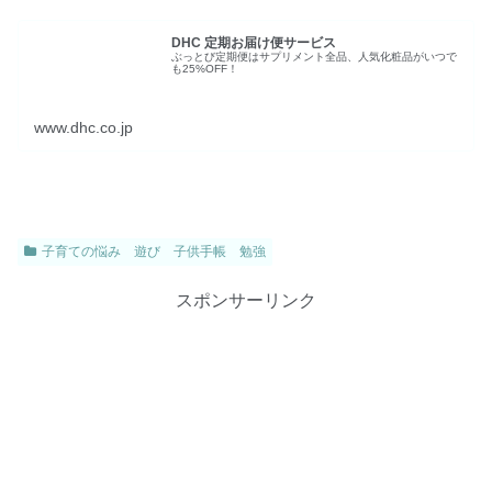
DHC 定期お届け便サービス
ぶっとび定期便はサプリメント全品、人気化粧品がいつで
も25%OFF！
www.dhc.co.jp
子育ての悩み 遊び 子供手帳 勉強
スポンサーリンク