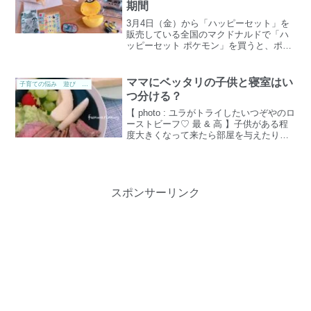
期間
3月4日（金）から「ハッピーセット」を
販売している全国のマクドナルドで「ハ
ッピーセット ポケモン」を買うと、ポケ
モンメザスタのマクドナルドオリジナル
スペシャルタグがもらえますね♪✨販売期
間やポケモンハッピーセットのメニュ
ママにベッタリの子供と寝室はい
子育ての悩み 遊び 子供手帳 勉強
ー、もらえるメザスタ...
つ分ける？
【 photo : ユラがトライしたいつぞやのロ
ーストビーフ♡ 最 & 高 】子供がある程
度大きくなって来たら部屋を与えたり、
ベッドを与えて寝室を分けたり考え出す
のでは、ないでしょうか。うちの場合、
小4小1の子供たちは小さい頃から私にべ
った...
スポンサーリンク