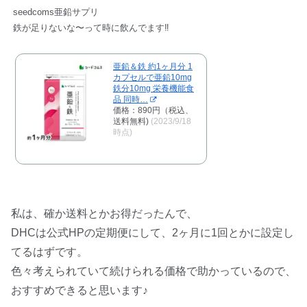
seedcoms亜鉛サプリ
鉄が足りないな〜って時に飲んでます‼︎
亜鉛＆鉄 約1ヶ月分 1
カプセルで亜鉛10mg
鉄分10mg 栄養機能食
品 同時…
価格：890円（税込、
送料無料)
(2023/9/18
時点)
私は、確か送料とかお得だったんで、
DHCは公式HPの定期便にして、2ヶ月に1回とかに設定し
てるはずです。
色々考えられていて続けられる価格で助かっているので、
おすすめできると思います♪