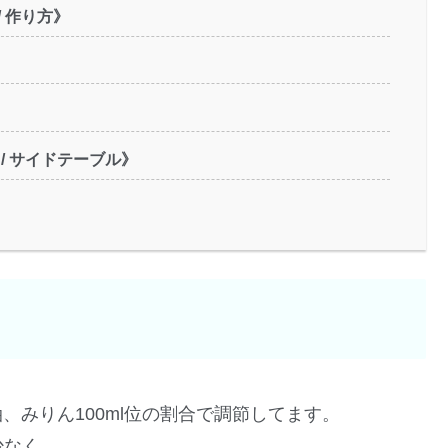
/ 作り方》
/ サイドテーブル》
醤油、みりん100ml位の割合で調節してます。
少なく。