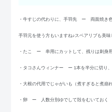
・牛すじの代わりに、手羽先 ー 両面焼き色
手羽元を使う方もいますね♪スペアリブも美味
・たこ ー 串用にカットして、残りは刺身
・タコさんウィンナー ー 1本を半分に切り
・大根の代用でじゃがいも（煮すぎると煮崩
・卵 ー 人数分別ゆでして殻をむいておく