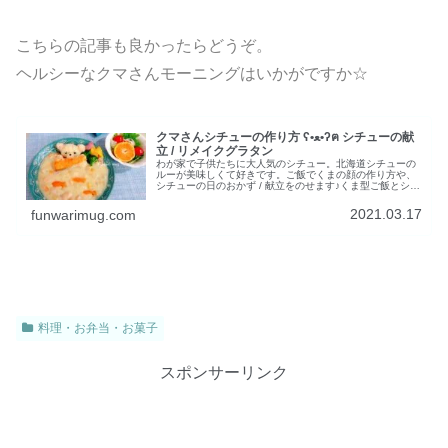
こちらの記事も良かったらどうぞ。
ヘルシーなクマさんモーニングはいかがですか☆
クマさんシチューの作り方 ʕ•ﻌ•ʔฅ シチューの献
立 / リメイクグラタン
わが家で子供たちに大人気のシチュー。北海道シチューの
ルーが美味しくて好きです。ご飯でくまの顔の作り方や、
シチューの日のおかず / 献立をのせます♪くま型ご飯とシチ
ューの作り方《白クマさん鮭をとるʕ•ﻌ•ʔฅ》今回のシチュ
ーの具材は、玉ねぎ、...
2021.03.17
funwarimug.com
料理・お弁当・お菓子
スポンサーリンク