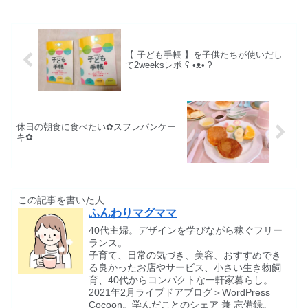
【 子ども手帳 】を子供たちが使いだし
て2weeksレポ ʕ •ᴥ• ʔ
休日の朝食に食べたい✿スフレパンケー
キ✿
この記事を書いた人
ふんわりマグママ
40代主婦。デザインを学びながら稼ぐフリー
ランス。
子育て、日常の気づき、美容、おすすめでき
る良かったお店やサービス、小さい生き物飼
育、40代からコンパクトな一軒家暮らし。
2021年2月ライブドアブログ＞WordPress
Cocoon。学んだことのシェア 兼 忘備録。