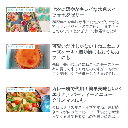
七夕に涼やかキレイな水色スイー
料理・お弁当・お菓子
ツ☆七夕ゼリー
2022年の今年娘が作った七夕ゼリーがと
てもキレイだったのでご紹介します＾＾
こちらです♪七夕ゼリーで検索するとすぐ
に出てくるこの水色と白の２層ゼリーで
すがレシピも沢山ありました。娘が作っ
たのは、cook padのこちらのレシピで
可愛いだけじゃない！ねこねこチ
料理・お弁当・お菓子
す！材料も少...
ーズケーキ♪ 贈り物にもおうちカ
フェにも
先日、夫がお土産にねこねこチーズケー
キを買って来てくれたのですが、ものす
ごく美味しくて子供たちも大喜びでした♪
チーズケーキ大好きなので私が一番喜ん
でいたかも。（ご存知の方も多いと思い
ますが、ここの食パンとても美味しいで
カレー粉で代用！簡単美味しいパ
料理・お弁当・お菓子
す）これまでケーキ屋さ...
エリア／ パーティーメニュー・
クリスマスにも♪
今日はクリスマス・イブですね。連勤続
きの夫が休みだったので、子供たちが帰
ってくるまで必要なものを買いに外出し
てました。さて、昨日のおうちごはんの
夜ご飯はパエリアにしました。サフラン