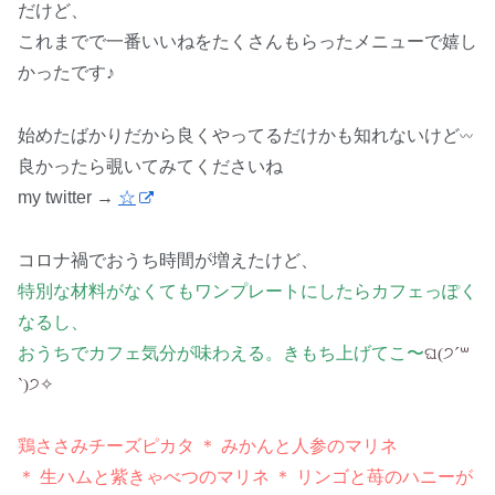
だけど、
これまでで一番いいねをたくさんもらったメニューで嬉し
かったです♪
始めたばかりだから良くやってるだけかも知れないけど
〰
良かったら覗いてみてくださいね
my twitter →
☆
コロナ禍でおうち時間が増えたけど、
特別な材料がなくてもワンプレートにしたらカフェっぽく
なるし、
おうちでカフェ気分が味わえる。きもち上げてこ〜
ଘ(੭ˊ꒳​
ˋ)੭✧
鶏ささみチーズピカタ ＊ みかんと人参のマリネ
＊ 生ハムと紫きゃべつのマリネ ＊ リンゴと苺のハニーが