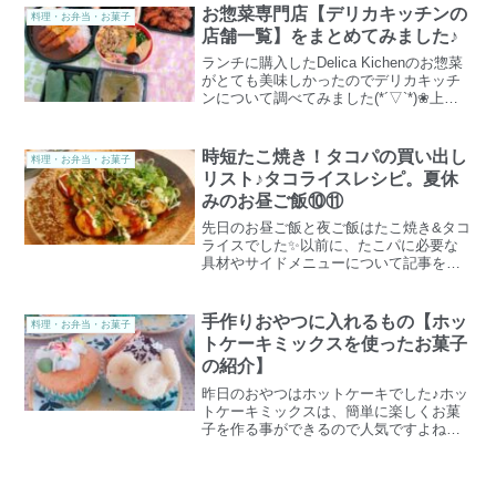
がなかったので、カレー粉で代用しまし
お惣菜専門店【デリカキッチンの
料理・お弁当・お菓子
た。ググったレシピを参考...
店舗一覧】をまとめてみました♪
ランチに購入したDelica Kichenのお惣菜
がとても美味しかったのでデリカキッチ
ンについて調べてみました(*´▽`*)❀上記
のHPより、中部フーズが東海エリアを中
心に展開するバローグループだと分かり
ました。生鮮食品激安スーパータチヤ
時短たこ焼き！タコパの買い出し
料理・お弁当・お菓子
も...
リスト♪タコライスレシピ。夏休
みのお昼ご飯⑩⑪
先日のお昼ご飯と夜ご飯はたこ焼き&タコ
ライスでした✨以前に、たこパに必要な
具材やサイドメニューについて記事を書
いたのですが、今回は、時短たこ焼きの
買い出しの材料について書きます♪王道の
作り方は、こちらの記事をどうぞ☆両方
手作りおやつに入れるもの【ホッ
料理・お弁当・お菓子
夏休みのお昼ごはんに...
トケーキミックスを使ったお菓子
の紹介】
昨日のおやつはホットケーキでした♪ホッ
トケーキミックスは、簡単に楽しくお菓
子を作る事ができるので人気ですよね。
ホットケーキにあるものを入れると栄養
アップできます♥わが家でもよくHMを使
ったお菓子作りをするので記録しておき